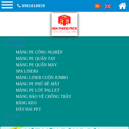
0981818859
GIỚI THIỆU
SẢN PHẨM
MÀNG PE CÔNG NGHIỆP
MÀNG PE QUẤN TAY
MÀNG PE QUẤN MÁY
SPA LINERS
MÀNG LINER CUỘN JUMBO
MÀNG PE PHỦ BỀ MẶT
MÀNG PE LÓT PALLET
MÀNG BẢO VỆ CHỐNG TRẦY
BĂNG KEO
DÂY ĐAI PET
LIÊN HỆ
BLOG