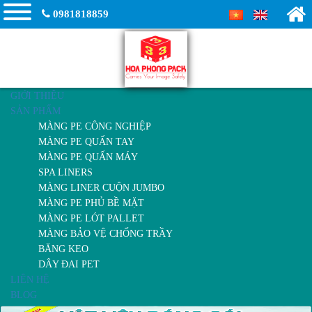
0981818859
GIỚI THIỆU
SẢN PHẨM
MÀNG PE CÔNG NGHIỆP
MÀNG PE QUẤN TAY
MÀNG PE QUẤN MÁY
SPA LINERS
MÀNG LINER CUỘN JUMBO
MÀNG PE PHỦ BỀ MẶT
MÀNG PE LÓT PALLET
MÀNG BẢO VỆ CHỐNG TRẦY
BĂNG KEO
DÂY ĐAI PET
LIÊN HỆ
BLOG